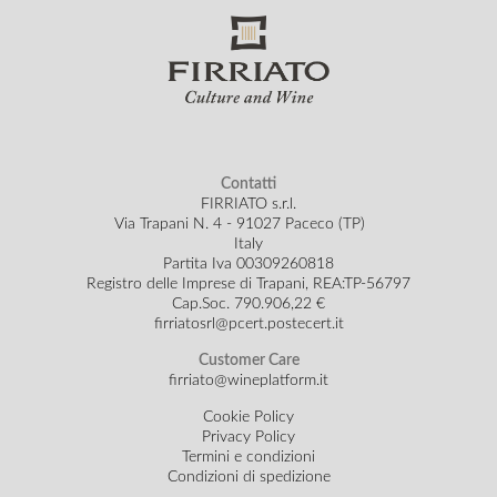
Contatti
FIRRIATO s.r.l.
Via Trapani N. 4 - 91027 Paceco (TP)
Italy
Partita Iva 00309260818
Registro delle Imprese di Trapani, REA:TP-56797
Cap.Soc.
790.906,22 €
firriatosrl@pcert.postecert.it
Customer Care
firriato@wineplatform.it
Cookie Policy
Privacy Policy
Termini e condizioni
Condizioni di spedizione