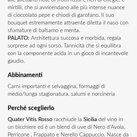
alle allettanti note di frutti rossi e neri di ciliegie, e
mirtilli, che si avvicendano alle più intense nuance
di cioccolato pepe e chiodi di garofano. Il suo
bouquet estremamente attraente diletta il naso con
sfumature di balsamo e menta.
PALATO:
Architettura succosa e morbida, regala
sorprese ad ogni sorso. Tannicità che si equilibra
con la componente acida in un gioco di incantevole
gaudio.
Abbinamenti
Carni importanti e selvaggina, formaggi di
medio/lunga stagionatura, salumi e norcineria
Perché sceglierlo
Quater Vitis Rosso
racchiude la
Sicilia
del vino in
un bicchiere ed è un blend di uve di Nero d’Avola,
Perricone , Frappato e Nerello Cappuccio. Nasce da