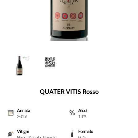
QUATER VITIS Rosso
Annata
Alcol
2019
14%
Vitigni
Formato
Nero d'avola, Nerello
0.75l