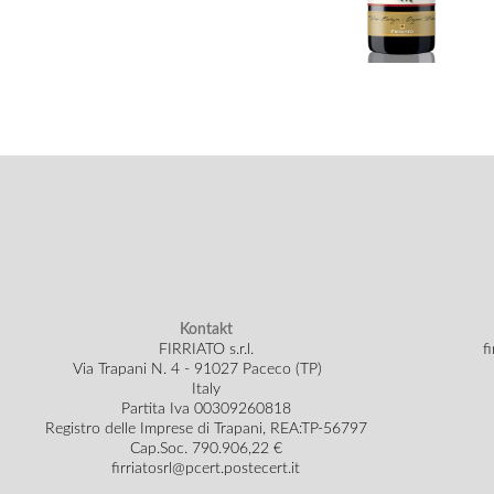
Kontakt
FIRRIATO s.r.l.
f
Via Trapani N. 4 - 91027 Paceco (TP)
Italy
Partita Iva 00309260818
Registro delle Imprese di Trapani, REA:TP-56797
Cap.Soc.
790.906,22 €
firriatosrl@pcert.postecert.it