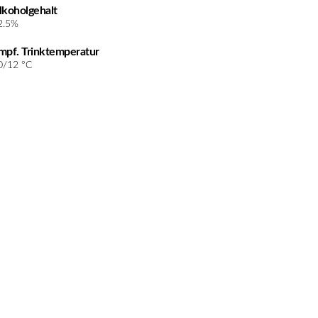
lkoholgehalt
2.5%
mpf. Trinktemperatur
0/12 °C