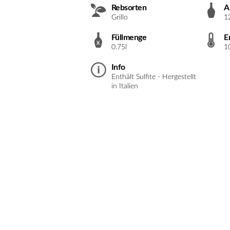
Rebsorten
A
Grillo
1
Füllmenge
E
0.75l
1
Info
Enthält Sulfite - Hergestellt
in Italien