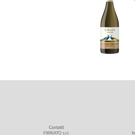
Contatti
FIRRIATO s.r.l.
f