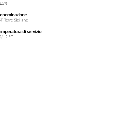
2.5%
enominazione
T Terre Siciliane
emperatura di servizio
0/12 °C