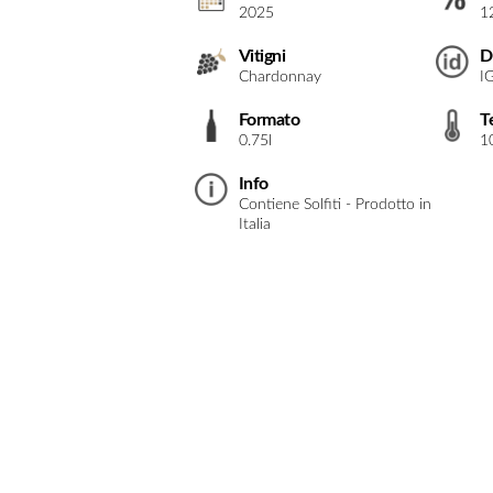
2025
1
Vitigni
D
Chardonnay
IG
Formato
T
0.75l
1
Info
Contiene Solfiti - Prodotto in
Italia