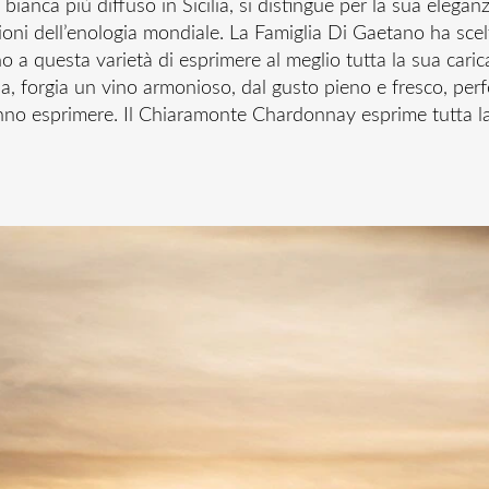
bianca più diffuso in Sicilia, si distingue per la sua elega
ioni dell’enologia mondiale. La Famiglia Di Gaetano ha scelt
a questa varietà di esprimere al meglio tutta la sua carica 
sa, forgia un vino armonioso, dal gusto pieno e fresco, perf
sanno esprimere. Il Chiaramonte Chardonnay esprime tutta la 