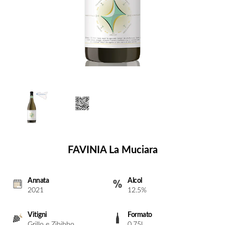
FAVINIA La Muciara
Annata
Alcol
2021
12.5%
Vitigni
Formato
Grillo e Zibibbo
0.75l