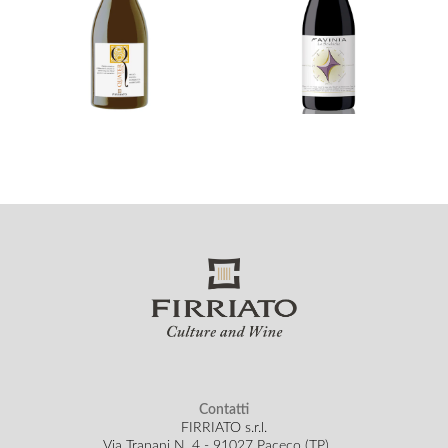
Contatti
FIRRIATO s.r.l.
Via Trapani N. 4 - 91027 Paceco (TP)