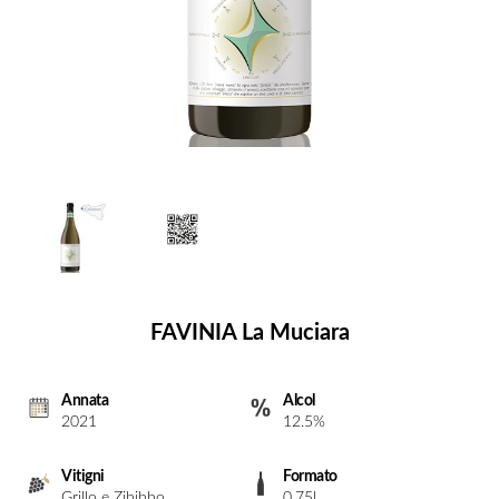
FAVINIA La Muciara
Annata
Alcol
2021
12.5%
Vitigni
Formato
Grillo e Zibibbo
0.75l