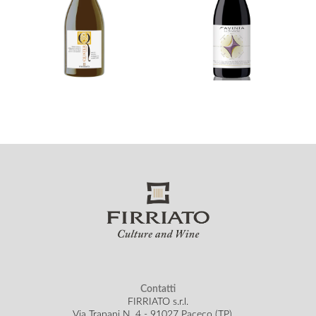
Contatti
FIRRIATO s.r.l.
Via Trapani N. 4 - 91027 Paceco (TP)