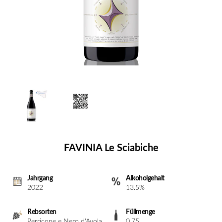
FAVINIA Le Sciabiche
Jahrgang
Alkoholgehalt
2022
13.5%
Rebsorten
Füllmenge
Perricone e Nero d'Avola
0.75l