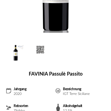
FAVINIA Passulè Passito
Jahrgang
Bezeichnung
2020
IGT Terre Siciliane
Rebsorten
Alkoholgehalt
Zibibbo
12.5%