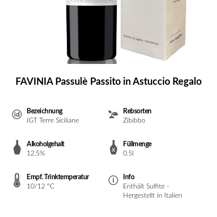
FAVINIA Passulè Passito in Astuccio Regalo
Bezeichnung
Rebsorten
IGT Terre Siciliane
Zibibbo
Alkoholgehalt
Füllmenge
12.5%
0.5l
Empf. Trinktemperatur
Info
10/12 °C
Enthält Sulfite -
Hergestellt in Italien