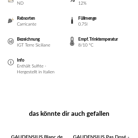
ND
12%
Rebsorten
Füllmenge
Carricante
0.75l
Bezeichnung
Empf. Trinktemperatur
IGT Terre Siciliane
8/10 °C
Info
Enthält Sulfite -
Hergestellt in Italien
das könnte dir auch gefallen
GAUDENSIUS Blanc de
GAUDENSIUS Pas Dosé -