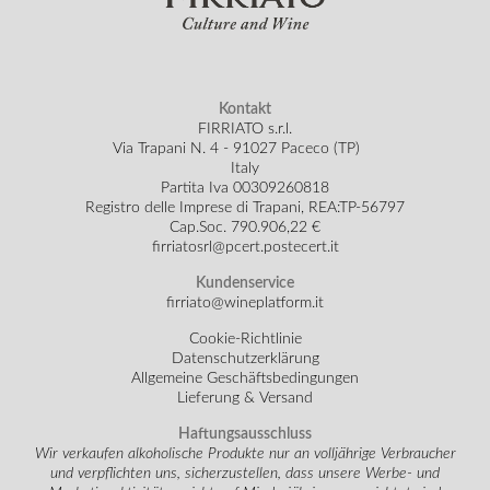
Kontakt
FIRRIATO s.r.l.
Via Trapani N. 4 - 91027 Paceco (TP)
Italy
Partita Iva 00309260818
Registro delle Imprese di Trapani, REA:TP-56797
Cap.Soc.
790.906,22 €
firriatosrl@pcert.postecert.it
Kundenservice
firriato@wineplatform.it
Cookie-Richtlinie
Datenschutzerklärung
Allgemeine Geschäftsbedingungen
Lieferung & Versand
Haftungsausschluss
Wir verkaufen alkoholische Produkte nur an volljährige Verbraucher
und verpflichten uns, sicherzustellen, dass unsere Werbe- und