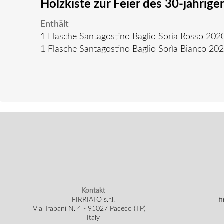
Holzkiste zur Feier des 30-jährig
Enthält
1 Flasche Santagostino Baglio Sorìa Rosso 202
1 Flasche Santagostino Baglio Sorìa Bianco 20
Kontakt
FIRRIATO s.r.l.
f
Via Trapani N. 4 - 91027 Paceco (TP)
Italy