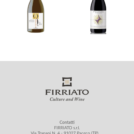
Contatti
FIRRIATO s.r.l.
Via Trapani N. 4 - 91027 Paceco (TP)