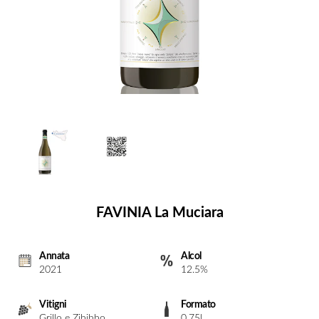
FAVINIA La Muciara
Annata
Alcol
2021
12.5%
Vitigni
Formato
Grillo e Zibibbo
0.75l