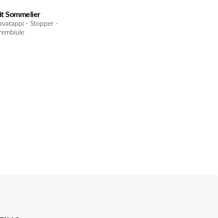
it Sommelier
avatappi - Stopper -
rembiule