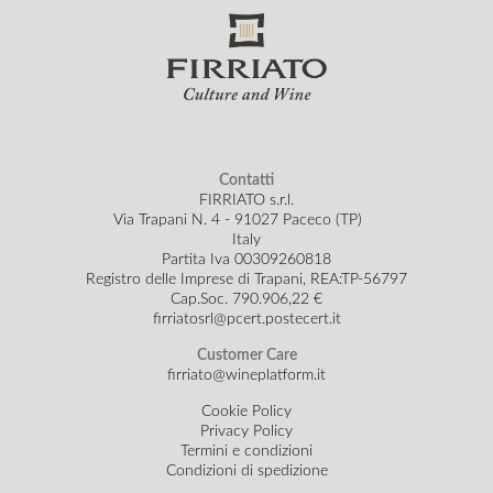
Contatti
FIRRIATO s.r.l.
Via Trapani N. 4 - 91027 Paceco (TP)
Italy
Partita Iva 00309260818
Registro delle Imprese di Trapani, REA:TP-56797
Cap.Soc.
790.906,22 €
firriatosrl@pcert.postecert.it
Customer Care
firriato@wineplatform.it
Cookie Policy
Privacy Policy
Termini e condizioni
Condizioni di spedizione