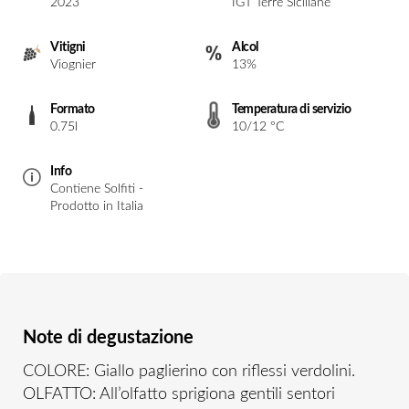
2023
IGT Terre Siciliane
Vitigni
Alcol
Viognier
13%
Formato
Temperatura di servizio
0.75l
10/12 °C
Info
Contiene Solfiti -
Prodotto in Italia
Note di degustazione
COLORE: Giallo paglierino con riflessi verdolini.
OLFATTO: All’olfatto sprigiona gentili sentori