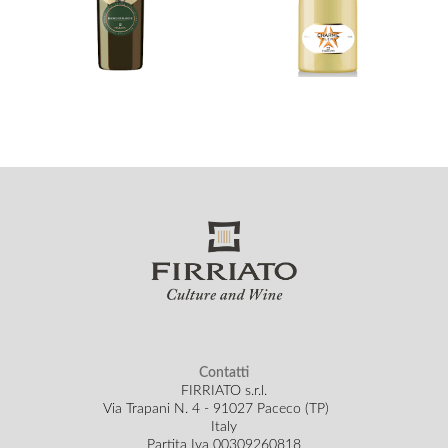
Contatti
FIRRIATO s.r.l.
Via Trapani N. 4 - 91027 Paceco (TP)
Italy
Partita Iva 00309260818