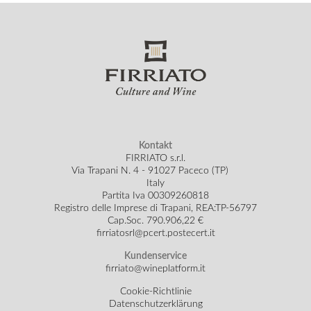
Kontakt
FIRRIATO s.r.l.
Via Trapani N. 4 - 91027 Paceco (TP)
Italy
Partita Iva 00309260818
Registro delle Imprese di Trapani, REA:TP-56797
Cap.Soc.
790.906,22 €
firriatosrl@pcert.postecert.it
Kundenservice
firriato@wineplatform.it
Cookie-Richtlinie
Datenschutzerklärung