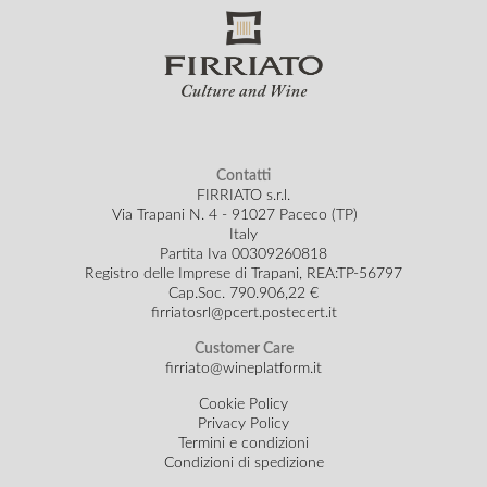
Contatti
FIRRIATO s.r.l.
Via Trapani N. 4 - 91027 Paceco (TP)
Italy
Partita Iva 00309260818
Registro delle Imprese di Trapani, REA:TP-56797
Cap.Soc.
790.906,22 €
firriatosrl@pcert.postecert.it
Customer Care
firriato@wineplatform.it
Cookie Policy
Privacy Policy
Termini e condizioni
Condizioni di spedizione