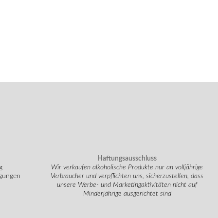
Haftungsausschluss
g
Wir verkaufen alkoholische Produkte nur an volljährige
ngungen
Verbraucher und verpflichten uns, sicherzustellen, dass
unsere Werbe- und Marketingaktivitäten nicht auf
Minderjährige ausgerichtet sind