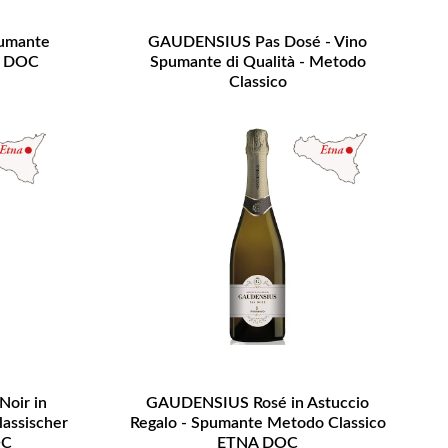
umante
GAUDENSIUS Pas Dosé - Vino
A DOC
Spumante di Qualità - Metodo
Classico
oir in
GAUDENSIUS Rosé in Astuccio
lassischer
Regalo - Spumante Metodo Classico
OC
ETNA DOC