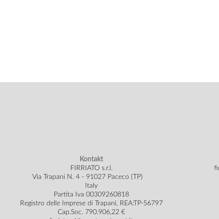
Kontakt
FIRRIATO s.r.l.
f
Via Trapani N. 4 - 91027 Paceco (TP)
Italy
Partita Iva 00309260818
Registro delle Imprese di Trapani, REA:TP-56797
Cap.Soc.
790.906,22 €