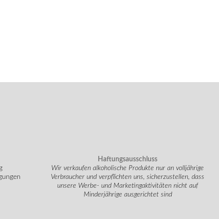
Haftungsausschluss
g
Wir verkaufen alkoholische Produkte nur an volljährige
ngungen
Verbraucher und verpflichten uns, sicherzustellen, dass
unsere Werbe- und Marketingaktivitäten nicht auf
Minderjährige ausgerichtet sind