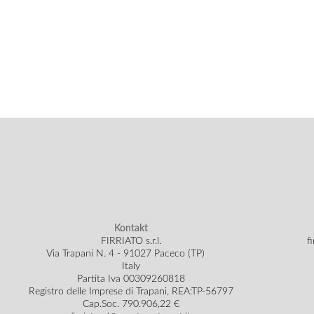
Kontakt
FIRRIATO s.r.l.
f
Via Trapani N. 4 - 91027 Paceco (TP)
Italy
Partita Iva 00309260818
Registro delle Imprese di Trapani, REA:TP-56797
Cap.Soc.
790.906,22 €