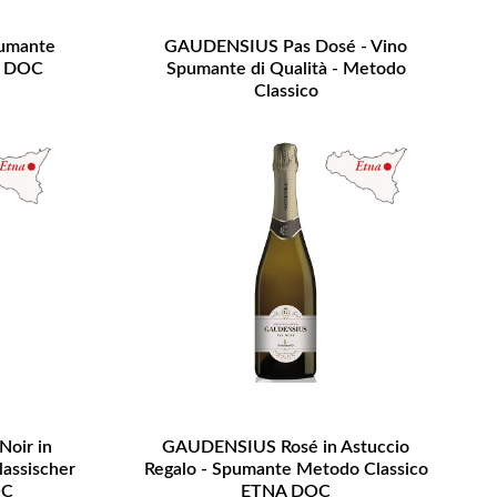
umante
GAUDENSIUS Pas Dosé - Vino
A DOC
Spumante di Qualità - Metodo
Classico
oir in
GAUDENSIUS Rosé in Astuccio
lassischer
Regalo - Spumante Metodo Classico
OC
ETNA DOC