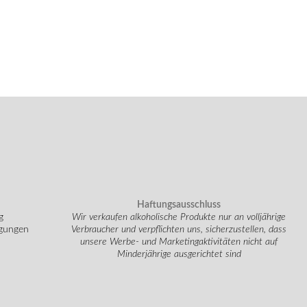
Haftungsausschluss
g
Wir verkaufen alkoholische Produkte nur an volljährige
ngungen
Verbraucher und verpflichten uns, sicherzustellen, dass
unsere Werbe- und Marketingaktivitäten nicht auf
Minderjährige ausgerichtet sind