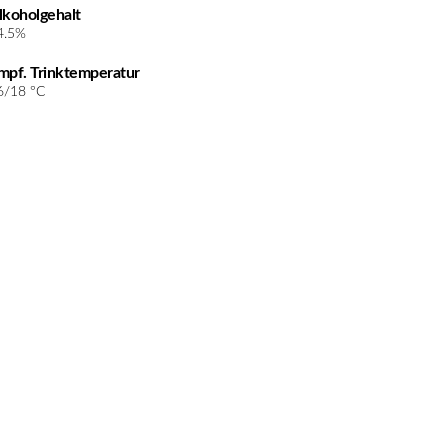
lkoholgehalt
4.5%
mpf. Trinktemperatur
6/18 °C