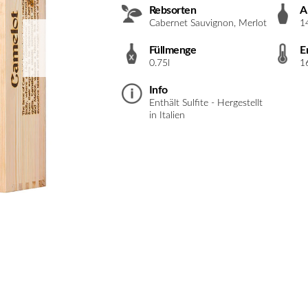
Rebsorten
A
Cabernet Sauvignon, Merlot
1
Füllmenge
E
0.75l
1
Info
Enthält Sulfite - Hergestellt
in Italien