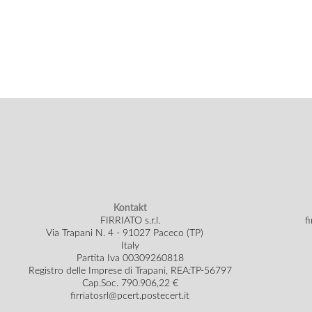
Kontakt
FIRRIATO s.r.l.
f
Via Trapani N. 4 - 91027 Paceco (TP)
Italy
Partita Iva 00309260818
Registro delle Imprese di Trapani, REA:TP-56797
Cap.Soc.
790.906,22 €
firriatosrl@pcert.postecert.it