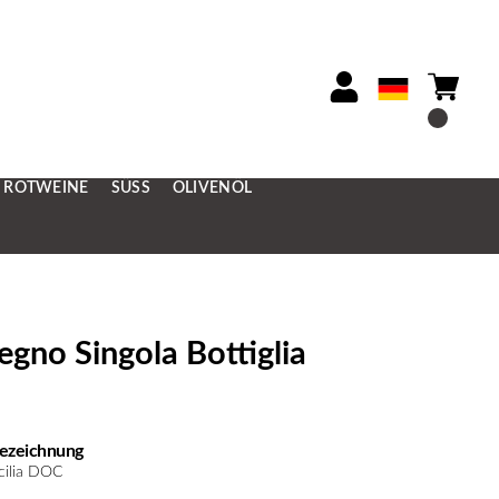
ROTWEINE
SÜSS
OLIVENÖL
gno Singola Bottiglia
ezeichnung
icilia DOC