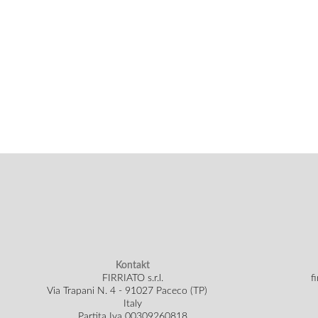
Kontakt
FIRRIATO s.r.l.
f
Via Trapani N. 4 - 91027 Paceco (TP)
Italy
Partita Iva 00309260818