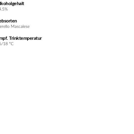
lkoholgehalt
4.5%
ebsorten
erello Mascalese
mpf. Trinktemperatur
6/18 °C