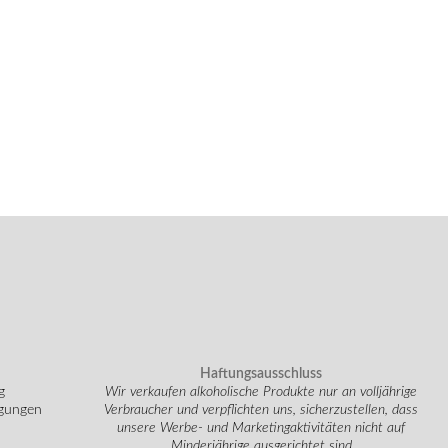
Haftungsausschluss
g
Wir verkaufen alkoholische Produkte nur an volljährige
ngungen
Verbraucher und verpflichten uns, sicherzustellen, dass
unsere Werbe- und Marketingaktivitäten nicht auf
Minderjährige ausgerichtet sind