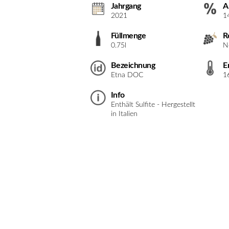
Jahrgang
A
2021
1
Füllmenge
R
0.75l
N
Bezeichnung
E
Etna DOC
1
Info
Enthält Sulfite - Hergestellt
in Italien