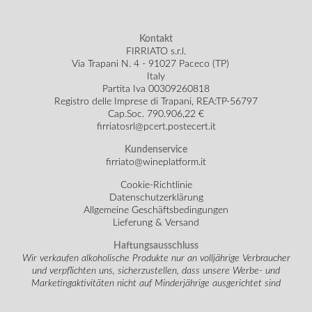
Kontakt
FIRRIATO s.r.l.
Via Trapani N. 4 - 91027 Paceco (TP)
Italy
Partita Iva 00309260818
Registro delle Imprese di Trapani, REA:TP-56797
Cap.Soc.
790.906,22 €
firriatosrl@pcert.postecert.it
Kundenservice
firriato@wineplatform.it
Cookie-Richtlinie
Datenschutzerklärung
Allgemeine Geschäftsbedingungen
Lieferung & Versand
Haftungsausschluss
Wir verkaufen alkoholische Produkte nur an volljährige Verbraucher
und verpflichten uns, sicherzustellen, dass unsere Werbe- und
Marketingaktivitäten nicht auf Minderjährige ausgerichtet sind