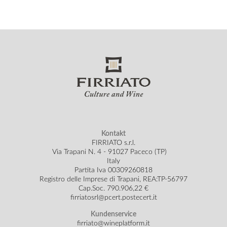
Kontakt
FIRRIATO s.r.l.
Via Trapani N. 4 - 91027 Paceco (TP)
Italy
Partita Iva 00309260818
Registro delle Imprese di Trapani, REA:TP-56797
Cap.Soc.
790.906,22 €
firriatosrl@pcert.postecert.it
Kundenservice
firriato@wineplatform.it