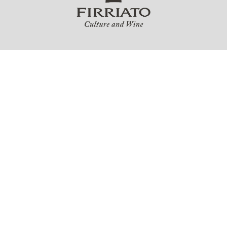
Kontakt
FIRRIATO s.r.l.
Via Trapani N. 4 - 91027 Paceco (TP)
Italy
Partita Iva 00309260818
Registro delle Imprese di Trapani, REA:TP-56797
Cap.Soc.
790.906,22 €
firriatosrl@pcert.postecert.it
Kundenservice
firriato@wineplatform.it
Cookie-Richtlinie
Datenschutzerklärung
Allgemeine Geschäftsbedingungen
Lieferung & Versand
Haftungsausschluss
Wir verkaufen alkoholische Produkte nur an volljährige Verbraucher