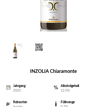
INZOLIA Chiaramonte
Jahrgang
Alkoholgehalt
2025
12.5%
Rebsorten
Füllmenge
Inzolia
0.75l