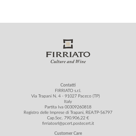
Contatti
FIRRIATO s.r.l.
Via Trapani N. 4 - 91027 Paceco (TP)
Italy
Partita Iva 00309260818
Registro delle Imprese di Trapani, REA:TP-56797
Cap.Soc.
790.906,22 €
firriatosrl@pcert.postecert.it
Customer Care