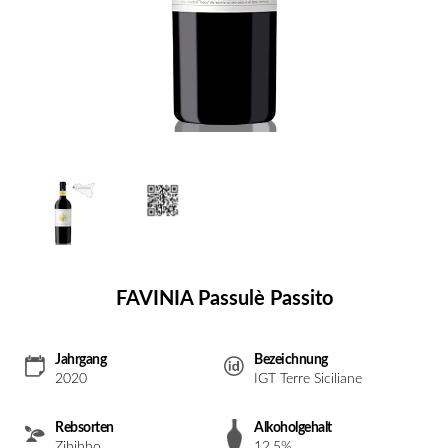
FAVINIA Passulè Passito
Jahrgang
Bezeichnung
2020
IGT Terre Siciliane
Rebsorten
Alkoholgehalt
Zibibbo
12.5%