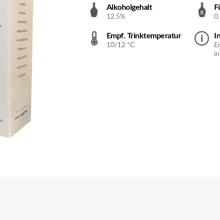
Alkoholgehalt
F
12.5%
0.
Empf. Trinktemperatur
I
10/12 °C
En
in