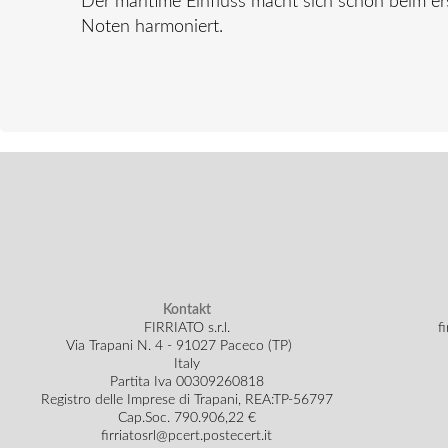
Der maritime Einfluss macht sich schon beim er
Noten harmoniert.
Kontakt
FIRRIATO s.r.l.
f
Via Trapani N. 4 - 91027 Paceco (TP)
Italy
Partita Iva 00309260818
Registro delle Imprese di Trapani, REA:TP-56797
Cap.Soc.
790.906,22 €
firriatosrl@pcert.postecert.it