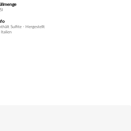
üllmenge
5l
nfo
thält Sulfite - Hergestellt
 Italien