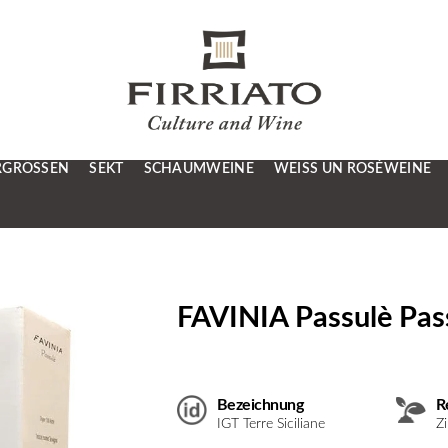
RGRÖSSEN
SEKT
SCHAUMWEINE
WEISS UN ROSÉWEINE
FAVINIA Passulè Pass
Bezeichnung
R
IGT Terre Siciliane
Z