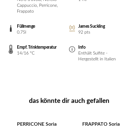
Cappuccio, Perricone,
Frappato
Füllmenge
James Suckling
0.75l
92 pts
Empf. Trinktemperatur
Info
14/16 °C
Enthält Sulfite -
Hergestellt in Italien
das könnte dir auch gefallen
PERRICONE Sorìa
FRAPPATO Sorìa