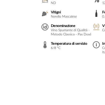
ND
1
Vitigni
F
Nerello Mascalese
0
Denominazione
V
Vino Spumante di Qualità -
C
Metodo Classico - Pas Dosé
Temperatura di servizio
I
6/8 °C
Co
It