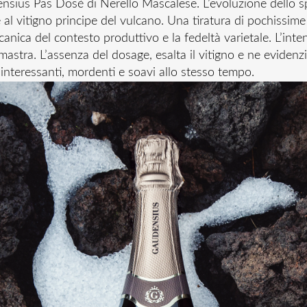
ensius Pas Dosè di Nerello Mascalese. L’evoluzione dello 
 al vitigno principe del vulcano. Una tiratura di pochissime 
anica del contesto produttivo e la fedeltà varietale. L’inten
mastra. L’assenza del dosage, esalta il vitigno e ne evidenz
 interessanti, mordenti e soavi allo stesso tempo.