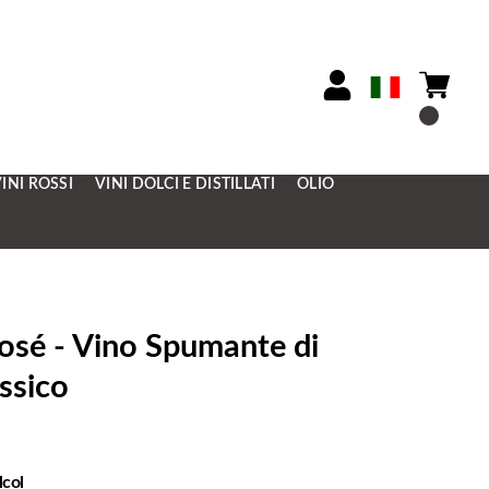
INI ROSSI
VINI DOLCI E DISTILLATI
OLIO
é - Vino Spumante di
ssico
lcol