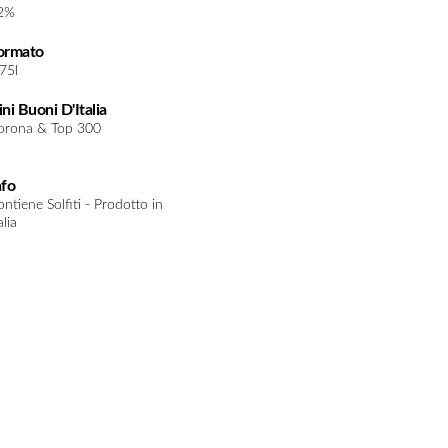
2%
ormato
.75l
ini Buoni D'Italia
orona & Top 300
nfo
ntiene Solfiti - Prodotto in
alia