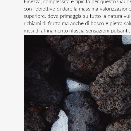
Finezza, complessità e tipicità per questo Gaud
con l’obiettivo di dare la massima valorizzazione
superiore, dove primeggia su tutto la natura vulc
richiami di frutta ma anche di bosco e pietra sal
mesi di affinamento rilascia sensazioni pulsanti,