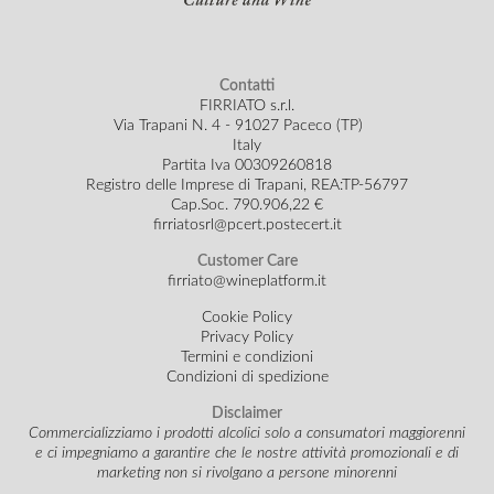
Contatti
FIRRIATO s.r.l.
Via Trapani N. 4 - 91027 Paceco (TP)
Italy
Partita Iva 00309260818
Registro delle Imprese di Trapani, REA:TP-56797
Cap.Soc.
790.906,22 €
firriatosrl@pcert.postecert.it
Customer Care
firriato@wineplatform.it
Cookie Policy
Privacy Policy
Termini e condizioni
Condizioni di spedizione
Disclaimer
Commercializziamo i prodotti alcolici solo a consumatori maggiorenni
e ci impegniamo a garantire che le nostre attività promozionali e di
marketing non si rivolgano a persone minorenni