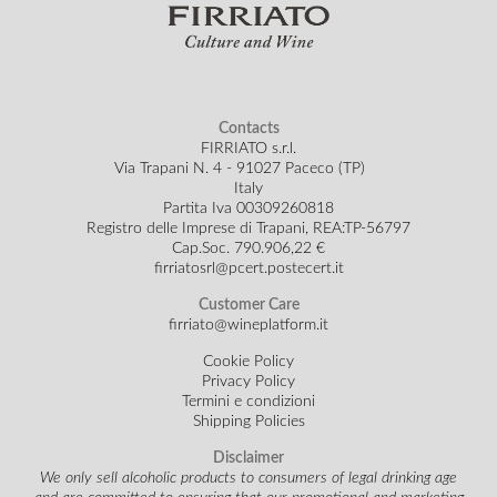
Contacts
FIRRIATO s.r.l.
Via Trapani N. 4 - 91027 Paceco (TP)
Italy
Partita Iva 00309260818
Registro delle Imprese di Trapani, REA:TP-56797
Cap.Soc.
790.906,22 €
firriatosrl@pcert.postecert.it
Customer Care
firriato@wineplatform.it
Cookie Policy
Privacy Policy
Termini e condizioni
Shipping Policies
Disclaimer
We only sell alcoholic products to consumers of legal drinking age