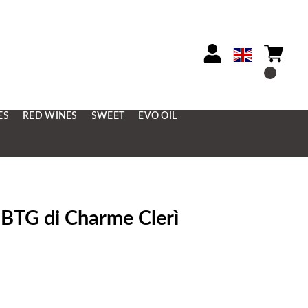
ES
RED WINES
SWEET
EVO OIL
 1 BTG di Charme Clerì