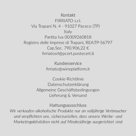
Kontakt
FIRRIATO s.r.l.
Via Trapani N. 4 - 91027 Paceco (TP)
Italy
Partita Iva 00309260818
Registro delle Imprese di Trapani, REA:TP-56797
Cap.Soc.
790.906,22 €
firriatosrl@pcert.postecert.it
Kundenservice
firriato@wineplatform.it
Cookie-Richtlinie
Datenschutzerklärung
Allgemeine Geschäftsbedingungen
Lieferung & Versand
Haftungsausschluss
Wir verkaufen alkoholische Produkte nur an volljährige Verbraucher
und verpflichten uns, sicherzustellen, dass unsere Werbe- und
Marketingaktivitäten nicht auf Minderjährige ausgerichtet sind