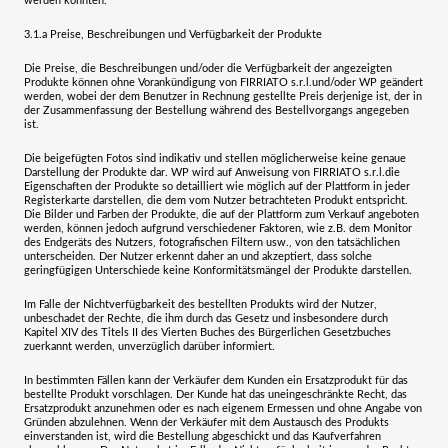
werden könnten.
3.1.a
Preise, Beschreibungen und Verfügbarkeit der Produkte
Die Preise, die Beschreibungen und/oder die Verfügbarkeit der angezeigten
Produkte können ohne Vorankündigung von
FIRRIATO s.r.l.
und/oder WP geändert
werden, wobei der dem Benutzer in Rechnung gestellte Preis derjenige ist, der in
der Zusammenfassung der Bestellung während des Bestellvorgangs angegeben
ist.
Die beigefügten Fotos sind indikativ und stellen möglicherweise keine genaue
Darstellung der Produkte dar.
WP wird auf Anweisung von
FIRRIATO s.r.l.
die
Eigenschaften der Produkte so detailliert wie möglich auf der Plattform in jeder
Registerkarte darstellen, die dem vom Nutzer betrachteten Produkt entspricht.
Die Bilder und Farben der Produkte, die auf der Plattform zum Verkauf angeboten
werden, können jedoch aufgrund verschiedener Faktoren, wie z.B. dem Monitor
des Endgeräts des Nutzers, fotografischen Filtern usw., von den tatsächlichen
unterscheiden. Der Nutzer erkennt daher an und akzeptiert, dass solche
geringfügigen Unterschiede keine Konformitätsmängel der Produkte darstellen.
Im Falle der Nichtverfügbarkeit des bestellten Produkts wird der Nutzer,
unbeschadet der Rechte, die ihm durch das Gesetz und insbesondere durch
Kapitel XIV des Titels II des Vierten Buches des Bürgerlichen Gesetzbuches
zuerkannt werden, unverzüglich darüber informiert.
In bestimmten Fällen kann der Verkäufer dem Kunden ein Ersatzprodukt für das
bestellte Produkt vorschlagen. Der Kunde hat das uneingeschränkte Recht, das
Ersatzprodukt anzunehmen oder es nach eigenem Ermessen und ohne Angabe von
Gründen abzulehnen. Wenn der Verkäufer mit dem Austausch des Produkts
einverstanden ist, wird die Bestellung abgeschickt und das Kaufverfahren