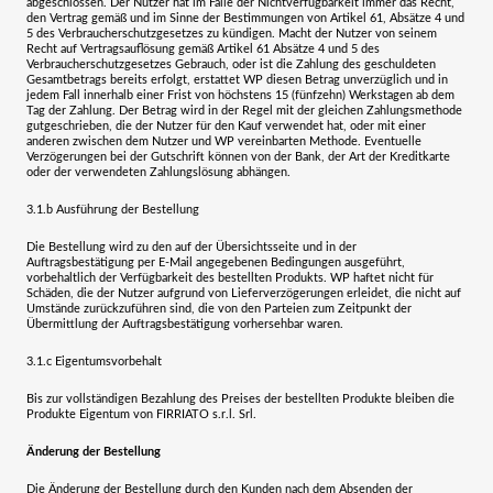
abgeschlossen. Der Nutzer hat im Falle der Nichtverfügbarkeit immer das Recht,
den Vertrag gemäß und im Sinne der Bestimmungen von Artikel 61, Absätze 4 und
5 des Verbraucherschutzgesetzes zu kündigen. Macht der Nutzer von seinem
Recht auf Vertragsauflösung gemäß Artikel 61 Absätze 4 und 5 des
Verbraucherschutzgesetzes Gebrauch, oder ist die Zahlung des geschuldeten
Gesamtbetrags bereits erfolgt, erstattet WP diesen Betrag unverzüglich und in
jedem Fall innerhalb einer Frist von höchstens 15 (fünfzehn) Werkstagen ab dem
Tag der Zahlung. Der Betrag wird in der Regel mit der gleichen Zahlungsmethode
gutgeschrieben, die der Nutzer für den Kauf verwendet hat, oder mit einer
anderen zwischen dem Nutzer und WP vereinbarten Methode. Eventuelle
Verzögerungen bei der Gutschrift können von der Bank, der Art der Kreditkarte
oder der verwendeten Zahlungslösung abhängen.
3.1.b
Ausführung der Bestellung
Die Bestellung wird zu den auf der Übersichtsseite und in der
Auftragsbestätigung per E-Mail angegebenen Bedingungen ausgeführt,
vorbehaltlich der Verfügbarkeit des bestellten Produkts. WP haftet nicht für
Schäden, die der Nutzer aufgrund von Lieferverzögerungen erleidet, die nicht auf
Umstände zurückzuführen sind, die von den Parteien zum Zeitpunkt der
Übermittlung der Auftragsbestätigung vorhersehbar waren.
3.1.c
Eigentumsvorbehalt
Bis zur vollständigen Bezahlung des Preises der bestellten Produkte bleiben die
Produkte Eigentum von
FIRRIATO s.r.l. Srl.
Änderung der Bestellung
Die Änderung der Bestellung durch den Kunden nach dem Absenden der