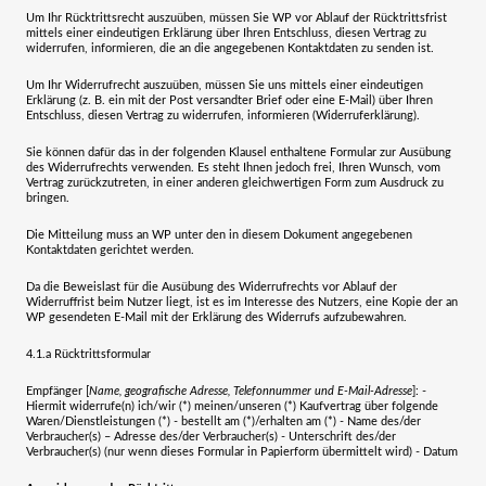
Um Ihr Rücktrittsrecht auszuüben, müssen Sie WP vor Ablauf der Rücktrittsfrist
mittels einer eindeutigen Erklärung über Ihren Entschluss, diesen Vertrag zu
widerrufen, informieren, die an die angegebenen Kontaktdaten zu senden ist.
Um Ihr Widerrufrecht auszuüben, müssen Sie uns mittels einer eindeutigen
Erklärung (z. B. ein mit der Post versandter Brief oder eine E-Mail) über Ihren
Entschluss, diesen Vertrag zu widerrufen, informieren (Widerruferklärung).
Sie können dafür das in der folgenden Klausel enthaltene Formular zur Ausübung
des Widerrufrechts verwenden. Es steht Ihnen jedoch frei, Ihren Wunsch, vom
Vertrag zurückzutreten, in einer anderen gleichwertigen Form zum Ausdruck zu
bringen.
Die Mitteilung muss an WP unter den in diesem Dokument angegebenen
Kontaktdaten gerichtet werden.
Da die Beweislast für die Ausübung des Widerrufrechts vor Ablauf der
Widerruffrist beim Nutzer liegt, ist es im Interesse des Nutzers, eine Kopie der an
WP gesendeten E-Mail mit der Erklärung des Widerrufs aufzubewahren.
4.1.a
Rücktrittsformular
Empfänger [
Name, geografische Adresse, Telefonnummer und E-Mail-Adresse
]: -
Hiermit widerrufe(n) ich/wir (*) meinen/unseren (*) Kaufvertrag über folgende
Waren/Dienstleistungen (*) - bestellt am (*)/erhalten am (*) - Name des/der
Verbraucher(s) – Adresse des/der Verbraucher(s) - Unterschrift des/der
Verbraucher(s) (nur wenn dieses Formular in Papierform übermittelt wird) - Datum