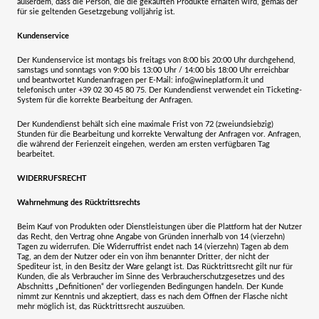
außerdem, dass die Person, die die gekauften Produkte erhalten wird, gemäß der
für sie geltenden Gesetzgebung volljährig ist.
Kundenservice
Der Kundenservice ist montags bis freitags von 8:00 bis 20:00 Uhr durchgehend,
samstags und sonntags von 9:00 bis 13:00 Uhr / 14:00 bis 18:00 Uhr erreichbar
und beantwortet Kundenanfragen per E-Mail: info@wineplatform.it und
telefonisch unter +39 02 30 45 80 75. Der Kundendienst verwendet ein Ticketing-
System für die korrekte Bearbeitung der Anfragen.
Der Kundendienst behält sich eine maximale Frist von 72 (zweiundsiebzig)
Stunden für die Bearbeitung und korrekte Verwaltung der Anfragen vor. Anfragen,
die während der Ferienzeit eingehen, werden am ersten verfügbaren Tag
bearbeitet.
WIDERRUFSRECHT
Wahrnehmung des Rücktrittsrechts
Beim Kauf von Produkten oder Dienstleistungen über die Plattform hat der Nutzer
das Recht, den Vertrag ohne Angabe von Gründen innerhalb von 14 (vierzehn)
Tagen zu widerrufen. Die Widerruffrist endet nach 14 (vierzehn) Tagen ab dem
Tag, an dem der Nutzer oder ein von ihm benannter Dritter, der nicht der
Spediteur ist, in den Besitz der Ware gelangt ist. Das Rücktrittsrecht gilt nur für
Kunden, die als Verbraucher im Sinne des Verbraucherschutzgesetzes und des
Abschnitts „Definitionen“ der vorliegenden Bedingungen handeln. Der Kunde
nimmt zur Kenntnis und akzeptiert, dass es nach dem Öffnen der Flasche nicht
mehr möglich ist, das Rücktrittsrecht auszuüben.