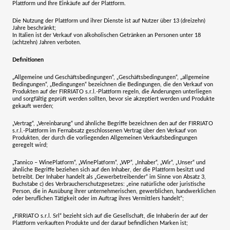
Plattform und Ihre Einkäufe auf der Plattform.
Die Nutzung der Plattform und ihrer Dienste ist auf Nutzer über 13 (dreizehn)
Jahre beschränkt;
In Italien ist der Verkauf von alkoholischen Getränken an Personen unter 18
(achtzehn) Jahren verboten.
Definitionen
„Allgemeine und Geschäftsbedingungen“, „Geschäftsbedingungen“, „allgemeine
Bedingungen“, „Bedingungen“
bezeichnen die Bedingungen, die den Verkauf von
Produkten auf der
FIRRIATO s.r.l.
-Plattform regeln, die Änderungen unterliegen
und sorgfältig geprüft werden sollten, bevor sie akzeptiert werden und Produkte
gekauft werden;
„Vertrag“, „Vereinbarung“
und ähnliche Begriffe bezeichnen den auf der
FIRRIATO
s.r.l.
-Plattform im Fernabsatz geschlossenen Vertrag über den Verkauf von
Produkten, der durch die vorliegenden Allgemeinen Verkaufsbedingungen
geregelt wird;
„Tannico – WinePlatform“, „WinePlatform“, „WP“, „Inhaber“, „Wir“, „Unser“
und
ähnliche Begriffe beziehen sich auf den Inhaber, der die Plattform besitzt und
betreibt. Der Inhaber handelt als „Gewerbetreibender“ im Sinne von Absatz 3,
Buchstabe c) des Verbraucherschutzgesetzes: „eine natürliche oder juristische
Person, die in Ausübung ihrer unternehmerischen, gewerblichen, handwerklichen
oder beruflichen Tätigkeit oder im Auftrag ihres Vermittlers handelt“;
„
FIRRIATO s.r.l. Srl
“
bezieht sich auf die Gesellschaft, die Inhaberin der auf der
Plattform verkauften Produkte und der darauf befindlichen Marken ist;