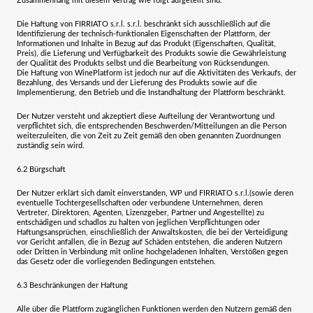
Zusammenhang mit diesem Vertrag wie folgt aufgeteilt sind:
Die Haftung von
FIRRIATO s.r.l. s.r.l
. beschränkt sich ausschließlich auf die
Identifizierung der technisch-funktionalen Eigenschaften der Plattform, der
Informationen und Inhalte in Bezug auf das Produkt (Eigenschaften, Qualität,
Preis), die Lieferung und Verfügbarkeit des Produkts sowie die Gewährleistung
der Qualität des Produkts selbst und die Bearbeitung von Rücksendungen.
Die Haftung von WinePlatform ist jedoch nur auf die Aktivitäten des Verkaufs, der
Bezahlung, des Versands und der Lieferung des Produkts sowie auf die
Implementierung, den Betrieb und die Instandhaltung der Plattform beschränkt.
Der Nutzer versteht und akzeptiert diese Aufteilung der Verantwortung und
verpflichtet sich, die entsprechenden Beschwerden/Mitteilungen an die Person
weiterzuleiten, die von Zeit zu Zeit gemäß den oben genannten Zuordnungen
zuständig sein wird.
6.2
Bürgschaft
Der Nutzer erklärt sich damit einverstanden, WP und
FIRRIATO s.r.l.
(sowie deren
eventuelle Tochtergesellschaften oder verbundene Unternehmen, deren
Vertreter, Direktoren, Agenten, Lizenzgeber, Partner und Angestellte) zu
entschädigen und schadlos zu halten von jeglichen Verpflichtungen oder
Haftungsansprüchen, einschließlich der Anwaltskosten, die bei der Verteidigung
vor Gericht anfallen, die in Bezug auf Schäden entstehen, die anderen Nutzern
oder Dritten in Verbindung mit online hochgeladenen Inhalten, Verstößen gegen
das Gesetz oder die vorliegenden Bedingungen entstehen.
6.3
Beschränkungen der Haftung
Alle über die Plattform zugänglichen Funktionen werden den Nutzern gemäß den