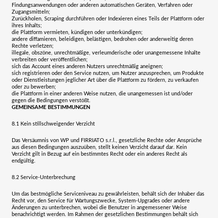
Findungsanwendungen oder anderen automatischen Geräten, Verfahren oder
Zugangsmitteln;
Zurückholen, Scraping durchführen oder Indexieren eines Teils der Plattform oder
ihres Inhalts;
die Plattform vermieten, kündigen oder unterkündigen;
andere diffamieren, beleidigen, belästigen, bedrohen oder anderweitig deren
Rechte verletzen;
illegale, obszöne, unrechtmäßige, verleumderische oder unangemessene Inhalte
verbreiten oder veröffentlichen;
sich das Account eines anderen Nutzers unrechtmäßig aneignen;
sich registrieren oder den Service nutzen, um Nutzer anzusprechen, um Produkte
oder Dienstleistungen jeglicher Art über die Plattform zu fördern, zu verkaufen
oder zu bewerben;
die Plattform in einer anderen Weise nutzen, die unangemessen ist und/oder
gegen die Bedingungen verstößt.
GEMEINSAME BESTIMMUNGEN
8.1
Kein stillschweigender Verzicht
Das Versäumnis von WP und
FIRRIATO s.r.l.
, gesetzliche Rechte oder Ansprüche
aus diesen Bedingungen auszuüben, stellt keinen Verzicht darauf dar. Kein
Verzicht gilt in Bezug auf ein bestimmtes Recht oder ein anderes Recht als
endgültig.
8.2
Service-Unterbrechung
Um das bestmögliche Serviceniveau zu gewährleisten, behält sich der Inhaber das
Recht vor, den Service für Wartungszwecke, System-Upgrades oder andere
Änderungen zu unterbrechen, wobei die Benutzer in angemessener Weise
benachrichtigt werden. Im Rahmen der gesetzlichen Bestimmungen behält sich