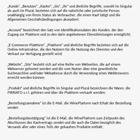
„Kunde“, „Benutzer“, „Käufer“, „Sie“, „Ihr“
und ähnliche Begriffe, sowohl im Singular
als auch im Plural, beziehen sich auf die natürliche oder juristische Person,
unabhängig von ihrem Status als Verbraucher, die einen Kauf tätigt und die
Allgemeinen Geschäftsbedingungen akzeptiert;
„Account“
bezeichnet den Satz von Identifikationsdaten des Kunden, der den
Zugang zur Plattform und zu den darin angebotenen Dienstleistungen ermöglicht;
„E-Commerce-Plattform“, „Plattform“
und ähnliche Begriffe beziehen sich auf die
Online-Infrastruktur, die den Nutzern für die Nutzung des Dienstes und den
Verkauf zur Verfügung gestellt wird;
„Website“, „Site“
bezieht sich auf eine Reihe von Webseiten, die auf einem
Webserver gehostet werden und die vom Nutzer über eine gewöhnliche
Suchmaschine und/oder Webadresse durch die Verwendung eines Webbrowsers
erreicht werden können;
„Produkt“
und ähnliche Begriffe im Singular und Plural bezeichnen die Waren, die
FIRRIATO s.r.l.
gehören und über die Plattform verkauft werden;
„Bestellungsannahme“
ist die E-Mail, die WinePlatform nach Erhalt der Bestellung
sendet;
„Bestellungsbestätigung“
ist die E-Mail, die WinePlatform zum Zeitpunkt des
Abschlusses des Kaufvertrags sendet und die auch die Daten bezüglich des
Versands aller oder eines Teils der gekauften Produkte enthält;