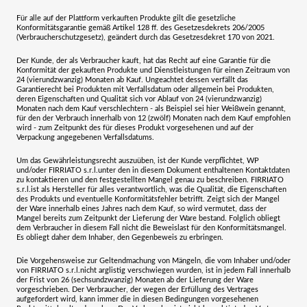
Für alle auf der Plattform verkauften Produkte gilt die gesetzliche
Konformitätsgarantie gemäß Artikel 128 ff. des Gesetzesdekrets 206/2005
(Verbraucherschutzgesetz), geändert durch das Gesetzesdekret 170 von 2021.
Der Kunde, der als Verbraucher kauft, hat das Recht auf eine Garantie für die
Konformität der gekauften Produkte und Dienstleistungen für einen Zeitraum von
24 (vierundzwanzig) Monaten
ab Kauf. Ungeachtet dessen verfällt das
Garantierecht bei Produkten mit Verfallsdatum oder allgemein bei Produkten,
deren Eigenschaften und Qualität sich vor Ablauf von 24 (vierundzwanzig)
Monaten nach dem Kauf verschlechtern - als Beispiel sei hier Weißwein genannt,
für den der Verbrauch innerhalb von 12 (zwölf) Monaten nach dem Kauf empfohlen
wird - zum Zeitpunkt des für dieses Produkt vorgesehenen und auf der
Verpackung angegebenen Verfallsdatums.
Um das Gewährleistungsrecht auszuüben, ist der Kunde verpflichtet, WP
und/oder
FIRRIATO s.r.l.
unter den in diesem Dokument enthaltenen Kontaktdaten
zu kontaktieren und den festgestellten Mangel genau zu beschreiben.
FIRRIATO
s.r.l.
ist als Hersteller für alles verantwortlich, was die Qualität, die Eigenschaften
des Produkts und eventuelle Konformitätsfehler betrifft. Zeigt sich der Mangel
der Ware innerhalb
eines Jahres
nach dem Kauf, so wird vermutet, dass der
Mangel bereits zum Zeitpunkt der Lieferung der Ware bestand. Folglich obliegt
dem Verbraucher in diesem Fall nicht die Beweislast für den Konformitätsmangel.
Es obliegt daher dem Inhaber, den Gegenbeweis zu erbringen.
Die Vorgehensweise zur Geltendmachung von Mängeln, die vom Inhaber und/oder
von
FIRRIATO s.r.l.
nicht arglistig verschwiegen wurden, ist in jedem Fall innerhalb
der Frist von
26 (sechsundzwanzig) Monaten
ab der Lieferung der Ware
vorgeschrieben. Der Verbraucher, der wegen der Erfüllung des Vertrages
aufgefordert wird, kann immer die in diesen Bedingungen vorgesehenen