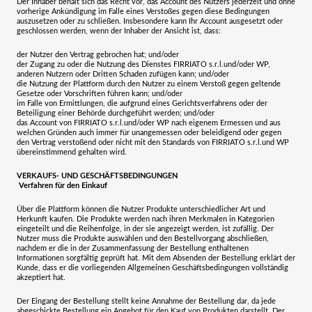
Der Inhaber behält sich das Recht vor, das Account des Nutzers jederzeit und ohne
vorherige Ankündigung im Falle eines Verstoßes gegen diese Bedingungen
auszusetzen oder zu schließen. Insbesondere kann Ihr Account ausgesetzt oder
geschlossen werden, wenn der Inhaber der Ansicht ist, dass:
der Nutzer den Vertrag gebrochen hat; und/oder
der Zugang zu oder die Nutzung des Dienstes
FIRRIATO s.r.l.
und/oder WP,
anderen Nutzern oder Dritten Schaden zufügen kann; und/oder
die Nutzung der Plattform durch den Nutzer zu einem Verstoß gegen geltende
Gesetze oder Vorschriften führen kann; und/oder
im Falle von Ermittlungen, die aufgrund eines Gerichtsverfahrens oder der
Beteiligung einer Behörde durchgeführt werden; und/oder
das Account von
FIRRIATO s.r.l.
und/oder WP nach eigenem Ermessen und aus
welchen Gründen auch immer für unangemessen oder beleidigend oder gegen
den Vertrag verstoßend oder nicht mit den Standards von
FIRRIATO s.r.l.
und WP
übereinstimmend gehalten wird.
VERKAUFS- UND GESCHÄFTSBEDINGUNGEN
Verfahren für den Einkauf
Über die Plattform können die Nutzer Produkte unterschiedlicher Art und
Herkunft kaufen. Die Produkte werden nach ihren Merkmalen in Kategorien
eingeteilt und die Reihenfolge, in der sie angezeigt werden, ist zufällig. Der
Nutzer muss die Produkte auswählen und den Bestellvorgang abschließen,
nachdem er die in der Zusammenfassung der Bestellung enthaltenen
Informationen sorgfältig geprüft hat. Mit dem Absenden der Bestellung erklärt der
Kunde, dass er die vorliegenden Allgemeinen Geschäftsbedingungen vollständig
akzeptiert hat.
Der Eingang der Bestellung stellt keine Annahme der Bestellung dar, da jede
abgeschickte Bestellung ein Angebot für den Kauf von Produkten darstellt. Der