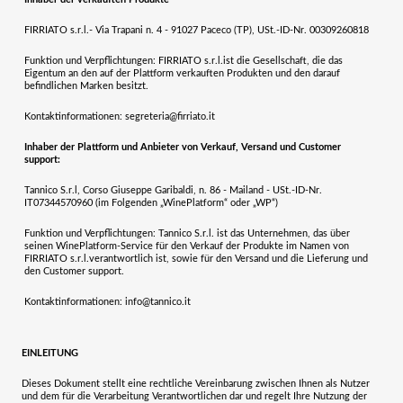
FIRRIATO s.r.l.- Via Trapani n. 4 - 91027 Paceco (TP), USt.-ID-Nr. 00309260818
Funktion und Verpflichtungen:
FIRRIATO s.r.l.
ist die Gesellschaft, die das
Eigentum an den auf der Plattform verkauften Produkten und den darauf
befindlichen Marken besitzt.
Kontaktinformationen:
segreteria@firriato.it
Inhaber der Plattform und Anbieter von Verkauf, Versand und Customer
support:
Tannico S.r.l, Corso Giuseppe Garibaldi, n. 86 - Mailand - USt.-ID-Nr.
IT07344570960 (im Folgenden „WinePlatform“ oder „WP“)
Funktion und Verpflichtungen:
Tannico S.r.l. ist das Unternehmen, das über
seinen WinePlatform-Service für den Verkauf der Produkte im Namen von
FIRRIATO s.r.l.
verantwortlich ist, sowie für den Versand und die Lieferung und
den Customer support.
Kontaktinformationen:
info@tannico.it
EINLEITUNG
Dieses Dokument stellt eine rechtliche Vereinbarung zwischen Ihnen als Nutzer
und dem für die Verarbeitung Verantwortlichen dar und regelt Ihre Nutzung der