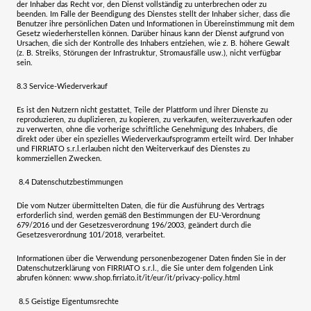
der Inhaber das Recht vor, den Dienst vollständig zu unterbrechen oder zu
beenden. Im Falle der Beendigung des Dienstes stellt der Inhaber sicher, dass die
Benutzer ihre persönlichen Daten und Informationen in Übereinstimmung mit dem
Gesetz wiederherstellen können. Darüber hinaus kann der Dienst aufgrund von
Ursachen, die sich der Kontrolle des Inhabers entziehen, wie z. B. höhere Gewalt
(z. B. Streiks, Störungen der Infrastruktur, Stromausfälle usw.), nicht verfügbar
sein.
8.3
Service-Wiederverkauf
Es ist den Nutzern nicht gestattet, Teile der Plattform und ihrer Dienste zu
reproduzieren, zu duplizieren, zu kopieren, zu verkaufen, weiterzuverkaufen oder
zu verwerten, ohne die vorherige schriftliche Genehmigung des Inhabers, die
direkt oder über ein spezielles Wiederverkaufsprogramm erteilt wird. Der Inhaber
und
FIRRIATO s.r.l.
erlauben nicht den Weiterverkauf des Dienstes zu
kommerziellen Zwecken.
8.4
Datenschutzbestimmungen
Die vom Nutzer übermittelten Daten, die für die Ausführung des Vertrags
erforderlich sind, werden gemäß den Bestimmungen der EU-Verordnung
679/2016 und der Gesetzesverordnung 196/2003, geändert durch die
Gesetzesverordnung 101/2018, verarbeitet.
Informationen über die Verwendung personenbezogener Daten finden Sie in der
Datenschutzerklärung von
FIRRIATO s.r.l.
, die Sie unter dem folgenden Link
abrufen können:
www.shop.firriato.it/it/eur/it/privacy-policy.html
8.5
Geistige Eigentumsrechte