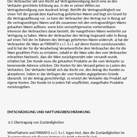
Der Verbraucher übt sein Recht auf Vertragsbeendigung durch eine an den
Verkäufer gerichtete Erklärung aus, in der er seinen Willen zur
Vertragsbeendigung zum Ausdruck bringt. Betrifft die Vertragswidrigkeit nur
einen Teil der gemäß dem Kaufvertrag gelieferten Waren und liegt ein Grund für
die Vertragsauflösung vor, so kann der Verbraucher den Vertrag nur in Bezug auf
die vertragswidrigen Waren und die zusammen mit den vertragswidrigen Waren
gekauften Waren auflösen, wenn kein vernünftigerweise vorhersehbares
Interesse des Verbrauchers daran besteht, die mangelfreien Waren weiterhin zur
Verfügung zu haben. Wenn der Verbraucher den Vertrag insgesamt oder in Bezug
auf einen Teil der im Rahmen des Vertrags gelieferten Waren widerruft, a) hat der
Verbraucher die Ware an
FIRRIATO s.r.l. S.r.l.
auf deren Kosten zurückzusenden,
und b) hat der für die Verarbeitung Verantwortliche dem Verbraucher den für die
Ware gezahlten Preis zu erstatten, sobald er die Ware oder den vom Verbraucher
erbrachten Nachweis, dass die Ware zurückgesendet oder versandt wurde,
erhalten hat. Der Kunde muss die gekauften Produkte an die vom Verkäufer zu
benennende Adresse schicken. Die Kosten für den Versand gehen zu Lasten des
Verkäufers. Der Verkäufer behält sich das Recht vor, den Antrag des Kunden zu
akzeptieren, indem er das Vorliegen der vom Kunden angegebenen Gründe
überprüft. Ist der Antrag gerechtfertigt, so ersetzt der Verkäufer das Produkt auf
eigene Kosten. Der Kunde ist in jedem Fall verpflichtet, mangelhafte Produkte
zurückzugeben.
ENTSCHÄDIGUNG UND HAFTUNGSBESCHRÄNKUNG
6.1
Übertragung von Zuständigkeiten
WinePlatform und
FIRRIATO s.r.l. S.r.l
. legen fest, dass die Zuständigkeiten im