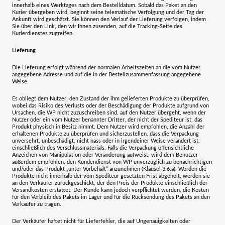
innerhalb eines Werktages nach dem Bestelldatum. Sobald das Paket an den
Kurier übergeben wird, beginnt seine telematische Verfolgung und der Tag der
Ankunft wird geschätzt. Sie können den Verlauf der Lieferung verfolgen, indem
Sie über den Link, den wir Ihnen zusenden, auf die Tracking-Seite des
Kurierdienstes zugreifen.
Lieferung
Die Lieferung erfolgt während der normalen Arbeitszeiten an die vom Nutzer
angegebene Adresse und auf die in der Bestellzusammenfassung angegebene
Weise.
Es obliegt dem Nutzer, den Zustand der ihm gelieferten Produkte zu überprüfen,
wobei das Risiko des Verlusts oder der Beschädigung der Produkte aufgrund von
Ursachen, die WP nicht zuzuschreiben sind, auf den Nutzer übergeht, wenn der
Nutzer oder ein vom Nutzer benannter Dritter, der nicht der Spediteur ist, das
Produkt physisch in Besitz nimmt. Dem Nutzer wird empfohlen, die Anzahl der
erhaltenen Produkte zu überprüfen und sicherzustellen, dass die Verpackung
unversehrt, unbeschädigt, nicht nass oder in irgendeiner Weise verändert ist,
einschließlich des Verschlussmaterials. Falls die Verpackung offensichtliche
Anzeichen von Manipulation oder Veränderung aufweist, wird dem Benutzer
außerdem empfohlen, den Kundendienst von WP unverzüglich zu benachrichtigen
und/oder das Produkt „unter Vorbehalt“ anzunehmen (Klausel 3.6.a). Werden die
Produkte nicht innerhalb der vom Spediteur gesetzten Frist abgeholt, werden sie
an den Verkäufer zurückgeschickt, der den Preis der Produkte einschließlich der
Versandkosten erstattet. Der Kunde kann jedoch verpflichtet werden, die Kosten
für den Verbleib des Pakets im Lager und für die Rücksendung des Pakets an den
Verkäufer zu tragen.
Der Verkäufer haftet nicht für Lieferfehler, die auf Ungenauigkeiten oder