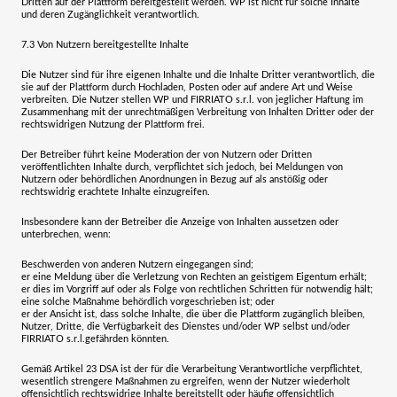
Dritten auf der Plattform bereitgestellt werden. WP ist nicht für solche Inhalte
und deren Zugänglichkeit verantwortlich.
7.3
Von Nutzern bereitgestellte Inhalte
Die Nutzer sind für ihre eigenen Inhalte und die Inhalte Dritter verantwortlich, die
sie auf der Plattform durch Hochladen, Posten oder auf andere Art und Weise
verbreiten. Die Nutzer stellen WP und
FIRRIATO s.r.l.
von jeglicher Haftung im
Zusammenhang mit der unrechtmäßigen Verbreitung von Inhalten Dritter oder der
rechtswidrigen Nutzung der Plattform frei.
Der Betreiber führt keine Moderation der von Nutzern oder Dritten
veröffentlichten Inhalte durch, verpflichtet sich jedoch, bei Meldungen von
Nutzern oder behördlichen Anordnungen in Bezug auf als anstößig oder
rechtswidrig erachtete Inhalte einzugreifen.
Insbesondere kann der Betreiber die Anzeige von Inhalten aussetzen oder
unterbrechen, wenn:
Beschwerden von anderen Nutzern eingegangen sind;
er eine Meldung über die Verletzung von Rechten an geistigem Eigentum erhält;
er dies im Vorgriff auf oder als Folge von rechtlichen Schritten für notwendig hält;
eine solche Maßnahme behördlich vorgeschrieben ist; oder
er der Ansicht ist, dass solche Inhalte, die über die Plattform zugänglich bleiben,
Nutzer, Dritte, die Verfügbarkeit des Dienstes und/oder WP selbst und/oder
FIRRIATO s.r.l.
gefährden könnten.
Gemäß Artikel 23 DSA ist der für die Verarbeitung Verantwortliche verpflichtet,
wesentlich strengere Maßnahmen zu ergreifen, wenn der Nutzer wiederholt
offensichtlich rechtswidrige Inhalte bereitstellt oder häufig offensichtlich