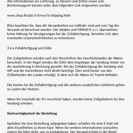
Alle Informationen zur Lieferung, zu Steuern und Zöllen sowie zum
Bestimmungsort können unter dem folgenden Link eingesehen werden:
www.shop.firriato.it/it/eur/it/shipping.html
Bitte beachten Sie, dass die Versandzeiten nur indikativ sind und vom Tag des
Versands an berechnet werden. Der Inhaber und
FIRRIATO s.r.l.
übernehmen
keine Haftung für Verzögerungen bei der Zollabfertigung, bemühen sich aber,
eventuelle Unannehmlichkeiten zu minimieren.
3.4.a
Zollabfertigung und Zölle
Die Zollgebühren werden nach den Vorschriften des Durchfuhrlandes der Waren
berechnet. In der Regel werden die Zölle dem Empfänger der Sendung immer vor
der Auslieferung in Rechnung gestellt. Bei der Zollabfertigung der Sendung sind
WP und der Kurierdienst nicht direkt beteiligt. Dies wird immer von den
Zollbehörden des Landes erledigt, in dem sich die Waren im Transit befinden.
Die Kosten für die Zollabfertigung und alle anderen zusätzlichen Gebühren gehen
zu Lasten des Nutzers.
Wenn Sie innerhalb der EU verschickt haben, werden keine Zollgebühren für Ihre
Sendung erhoben.
Rückverfolgbarkeit der Bestellung
Nachdem Sie eine Bestellung aufgegeben haben, erhalten Sie eine E-Mail mit
allen Einzelheiten zu Ihrem Kauf. Wenn Sie weitere Informationen wünschen,
zögern Sie bitte nicht, uns zu kontaktieren. Der Versand erfolgt in der Regel