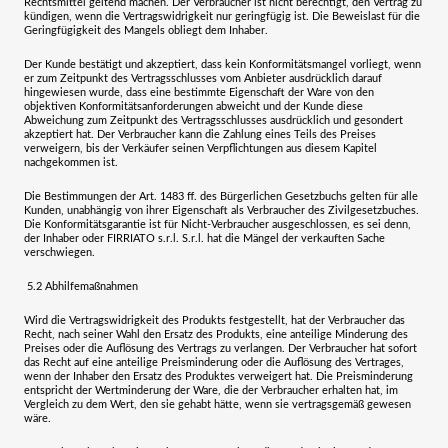
Rechtsmittel geltend machen. Der Verbraucher ist nicht berechtigt, den Vertrag zu
kündigen, wenn die Vertragswidrigkeit nur geringfügig ist. Die Beweislast für die
Geringfügigkeit des Mangels obliegt dem Inhaber.
Der Kunde bestätigt und akzeptiert, dass kein Konformitätsmangel vorliegt, wenn
er zum Zeitpunkt des Vertragsschlusses vom Anbieter ausdrücklich darauf
hingewiesen wurde, dass eine bestimmte Eigenschaft der Ware von den
objektiven Konformitätsanforderungen abweicht und der Kunde diese
Abweichung zum Zeitpunkt des Vertragsschlusses ausdrücklich und gesondert
akzeptiert hat. Der Verbraucher kann die Zahlung eines Teils des Preises
verweigern, bis der Verkäufer seinen Verpflichtungen aus diesem Kapitel
nachgekommen ist.
Die Bestimmungen der Art. 1483 ff. des Bürgerlichen Gesetzbuchs gelten für alle
Kunden, unabhängig von ihrer Eigenschaft als Verbraucher des Zivilgesetzbuches.
Die Konformitätsgarantie ist für Nicht-Verbraucher ausgeschlossen, es sei denn,
der Inhaber oder
FIRRIATO s.r.l. S.r.l.
hat die Mängel der verkauften Sache
verschwiegen.
5.2
Abhilfemaßnahmen
Wird die Vertragswidrigkeit des Produkts festgestellt, hat der Verbraucher das
Recht, nach seiner Wahl den Ersatz des Produkts, eine anteilige Minderung des
Preises oder die Auflösung des Vertrags zu verlangen. Der Verbraucher hat sofort
das Recht auf eine anteilige Preisminderung oder die Auflösung des Vertrages,
wenn der Inhaber den Ersatz des Produktes verweigert hat. Die Preisminderung
entspricht der Wertminderung der Ware, die der Verbraucher erhalten hat, im
Vergleich zu dem Wert, den sie gehabt hätte, wenn sie vertragsgemäß gewesen
wäre.