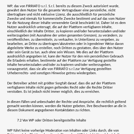
WP, das von
FIRRIATO s.r.l.
S.r.l
. bereits zu diesem Zweck autorisiert wurde,
gewährt dem Nutzer für die gesamte Vertragsdauer eine persönliche, nicht
übertragbare und nicht exklusive Lizenz, die ausschließlich für persönliche
Zwecke und niemals für kommerzielle Zwecke bestimmt und auf das vom Nutzer
für die Nutzung dieser Inhalte verwendete Gerät beschränkt ist. Daher ist es dem
Nutzer ausdrücklich untersagt, die auf der Plattform verfügbaren Inhalte,
einschließlich der Inhalte Dritter, zu kopieren und/oder herunterzuladen und/oder
weiterzugeben (mit Ausnahme der unten genannten Grenzen), zu verändern, zu
veröffentlichen, zu übermitteln, zu verkaufen, in Unterlizenz zu vergeben, zu
bearbeiten, an Dritte zu übertragen/abzutreten oder in irgendeiner Weise davon
abgeleitete Werke zu erstellen, noch Dritten zu gestatten, dies über den Nutzer
oder sein Gerät zu tun, auch ohne sein Wissen. Wo dies auf der Plattform
ausdrücklich angegeben ist, kann der Nutzer für den rein persönlichen Gebrauch
die Erlaubnis erhalten, bestimmte auf der Plattform zur Verfügung gestellte
Inhalte herunterzuladen und/oder zu kopieren und/oder weiterzugeben,
vorausgesetzt, dass sie alle von
FIRRIATO s.r.l.
zur Verfügung gestellten
Urheberrechts- und sonstigen Hinweise getreu wiedergeben.
Der Betreiber achtet mit größter Sorgfalt darauf, dass die auf der Plattform
verfügbaren Inhalte nicht gegen geltendes Recht oder die Rechte Dritter
verstoßen. Es ist jedoch nicht immer möglich, dies zu erreichen.
In diesen Fällen und unbeschadet der Rechte und Ansprüche, die rechtlich geltend
gemacht werden können, werden die Nutzer gebeten, ihre Beschwerden an die in
diesem Dokument angegebenen Kontaktdaten zu richten.
7.2
Von WP oder Dritten bereitgestellte Inhalte
WP führt keine vorherige Moderation von Inhalten oder Links durch, die von