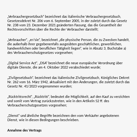
„Verbrauchergesetzbuch“
bezeichnet das italienische Verbrauchergesetzbuch,
Gesetzesdekret Nr. 206 vom 6. September 2005, in der zuletzt durch das Gesetz
Nr. 238 vom 23. Dezember 2021 geänderten Fassung, das die Gesamtheit der
Rechtsvorschriften über die Rechte der Verbraucher darstellt;
„Verbraucher“, „er/sie“,
bezeichnet „die physische Person, die zu Zwecken handelt,
die außerhalb ihrer gegebenenfalls ausgeübten geschäftlichen, gewerblichen,
handwerklichen oder beruflichen Tätigkeit liegen“, wie in Absatz 3, Buchstabe a)
des Verbraucherschutzgesetzes vorgesehen;
„Digital Service Act“,
„DSA“
bezeichnet die neue europäische Verordnung über
digitale Dienste, die am 4. Oktober 2022 verabschiedet wurde;
„Zivilgesetzbuch“,
bezeichnet das italienische Zivilgesetzbuch, Königliches Dekret
Nr. 262 vom 16. März 1942, aktualisiert mit den Änderungen, die zuletzt durch das
Gesetz Nr. 41/2023 vorgenommen wurden;
„Rücktrittsrecht“, „Rücktritt“,
bedeutet die Möglichkeit, auf den Kauf zu verzichten
und somit vom Vertrag zurückzutreten, wie in den Artikeln 52 ff. des
Verbraucherschutzgesetzes vorgesehen;
„Dienst“
und ähnliche Begriffe bezeichnen den vom Verkäufer angebotenen
Dienst, wie in diesen Bedingungen beschrieben.
Annahme des Vertrags