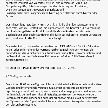
Nichtverfügbarkeit von Websites, Streiks, Naturereignisse, Viren und
Computerangriffe, Unterbrechungen bei der Lieferung von Produkten,
Dienstleistungen oder Anwendungen Dritter; und
unsachgemäße oder unangemessene Nutzung der Plattform durch Nutzer oder
Dritte.
Der Inhaber legt fest, dass
FIRRIATO s.r.l. S.r.l
. die alleinige Verantwortung für
alles trägt, was die Herstellung, die Eigenschaften, die Kontrolle, die Verpackung,
den Preis des gelieferten Produkts und die Versandkosten betrifft. Jede
Beschädigung oder Beeinträchtigung, die durch das gelieferte Produkt verursacht
wird, wird von
FIRRIATO s.r.l. S.r.l.
entschädigt.
Es versteht sich, dass weder der Inhaber noch
FIRRIATO s.r.l. S.r.l.
im Falle einer
Nicht- oder Teilerfüllung des Vertrags haftbar gemacht werden können, die
entweder auf das Verschulden des Kunden oder auf äußere, unvorhersehbare und
unüberwindbare Umstände eines Dritten oder auf einen Fall höherer Gewalt
zurückzuführen ist.
INHALTE DER PLATTFORM UND VERBOTENE NUTZUNG
7.1
Verfügbare Inhalte
Die auf der Plattform verfügbaren Inhalte sind durch das Urheberrecht und andere
Gesetze und internationale Verträge zum Schutz der Rechte an geistigem
Eigentum geschützt und dürfen, sofern nicht anders angegeben, von den Nutzern
nur innerhalb der in dieser Klausel festgelegten Grenzen verwendet werden.
Sofern nicht anders angegeben oder klar erkennbar, sind alle auf der Plattform
verfügbaren Inhalte Eigentum des Inhabers oder seiner Lizenzgeber oder werden
von diesen bereitgestellt.