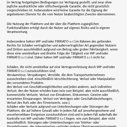
im Vertrag festgelegten Bedingungen zur Verfügung gestellt, und zwar ohne
jegliche ausdrückliche oder stillschweigende Garantie, die nicht gesetzlich
vorgeschrieben ist. Insbesondere wird keine Garantie für die Eignung der
angebotenen Dienste für die vom Nutzer beabsichtigten Zwecke übernommen.
Die Nutzung der Plattform und der über die Plattform zugänglichen
Funktionalitäten erfolgt durch die Nutzer auf eigenes Risiko und in eigener
Verantwortung.
Insbesondere haften WP und/oder
FIRRIATO s.r.l.
im Rahmen des geltenden
Rechts für Schäden vertraglicher und außervertraglicher Art gegenüber Nutzern
und Dritten ausschließlich aufgrund von Betrug oder grober Fahrlässigkeit, wenn
diese eine unmittelbare und direkte Folge der Tätigkeit von WP und/oder
FIRRIATO s.r.l.
sind. Daher haften WP und/oder
FIRRIATO s.r.l.
nicht für:
Schäden, die nicht unmittelbar auf eine Vertragsverletzung durch WP und/oder
FIRRIATO s.r.l.
zurückzuführen sind;
Versäumnisse, Verspätungen, Verstöße, die dem Transportunternehmen
zuzuschreiben sind, einschließlich Verschlechterung, Verlust oder Manipulation
des versendeten Produkts;
den Verlust von Geschäftsmöglichkeiten und jeden anderen, auch indirekten
Verlust, den der Nutzer erleiden kann (wie zum Beispiel, aber nicht ausschließlich,
kommerzielle Verluste, Verlust von Einnahmen, Einkommen, Gewinn oder
erwarteten Einsparungen, Verlust von Verträgen oder Geschäftsbeziehungen,
Verlust des Rufs oder des Firmenwerts, usw.);
Schäden oder Verluste aufgrund von Unterbrechungen oder Störungen der
Plattform, die auf höhere Gewalt oder in jedem Fall auf unvorhergesehene und
unvorhersehbare Ereignisse zurückzuführen sind und in jedem Fall außerhalb der
Kontrolle von WP und/oder
FIRRIATO s.r.l.
liegen, wie zum Beispiel, aber nicht
ausschließlich, Störungen oder Unterbrechungen von Telefon- oder
Stromleitungen, des Internetnetzes und/oder anderer Übertragungsinstrumente,