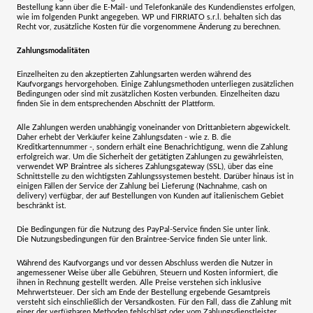
Bestellung kann über die E-Mail- und Telefonkanäle des Kundendienstes erfolgen,
wie im folgenden Punkt angegeben. WP und
FIRRIATO s.r.l.
behalten sich das
Recht vor, zusätzliche Kosten für die vorgenommene Änderung zu berechnen.
Zahlungsmodalitäten
Einzelheiten zu den akzeptierten Zahlungsarten werden während des
Kaufvorgangs hervorgehoben. Einige Zahlungsmethoden unterliegen zusätzlichen
Bedingungen oder sind mit zusätzlichen Kosten verbunden. Einzelheiten dazu
finden Sie in dem entsprechenden Abschnitt der Plattform.
Alle Zahlungen werden unabhängig voneinander von Drittanbietern abgewickelt.
Daher erhebt der Verkäufer keine Zahlungsdaten - wie z. B. die
Kreditkartennummer -, sondern erhält eine Benachrichtigung, wenn die Zahlung
erfolgreich war. Um die Sicherheit der getätigten Zahlungen zu gewährleisten,
verwendet WP Braintree als sicheres Zahlungsgateway (SSL), über das eine
Schnittstelle zu den wichtigsten Zahlungssystemen besteht. Darüber hinaus ist in
einigen Fällen der Service der Zahlung bei Lieferung (Nachnahme, cash on
delivery) verfügbar, der auf Bestellungen von Kunden auf italienischem Gebiet
beschränkt ist.
Die Bedingungen für die Nutzung des PayPal-Service finden Sie unter
link
.
Die Nutzungsbedingungen für den Braintree-Service finden Sie unter
link
.
Während des Kaufvorgangs und vor dessen Abschluss werden die Nutzer in
angemessener Weise über alle Gebühren, Steuern und Kosten informiert, die
ihnen in Rechnung gestellt werden. Alle Preise verstehen sich inklusive
Mehrwertsteuer. Der sich am Ende der Bestellung ergebende Gesamtpreis
versteht sich einschließlich der Versandkosten. Für den Fall, dass die Zahlung mit
einer der verfügbaren Methoden fehlschlägt oder vom Zahlungsdienstleister