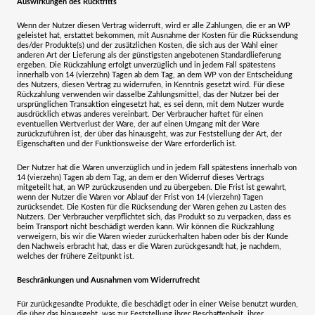
Auswirkungen des Rücktritts
Wenn der Nutzer diesen Vertrag widerruft, wird er alle Zahlungen, die er an WP
geleistet hat, erstattet bekommen, mit Ausnahme der Kosten für die Rücksendung
des/der Produkte(s) und der zusätzlichen Kosten, die sich aus der Wahl einer
anderen Art der Lieferung als der günstigsten angebotenen Standardlieferung
ergeben. Die Rückzahlung erfolgt unverzüglich und in jedem Fall spätestens
innerhalb von 14 (vierzehn) Tagen ab dem Tag, an dem WP von der Entscheidung
des Nutzers, diesen Vertrag zu widerrufen, in Kenntnis gesetzt wird. Für diese
Rückzahlung verwenden wir dasselbe Zahlungsmittel, das der Nutzer bei der
ursprünglichen Transaktion eingesetzt hat, es sei denn, mit dem Nutzer wurde
ausdrücklich etwas anderes vereinbart. Der Verbraucher haftet für einen
eventuellen Wertverlust der Ware, der auf einen Umgang mit der Ware
zurückzuführen ist, der über das hinausgeht, was zur Feststellung der Art, der
Eigenschaften und der Funktionsweise der Ware erforderlich ist.
Der Nutzer hat die Waren unverzüglich und in jedem Fall spätestens innerhalb von
14 (vierzehn) Tagen ab dem Tag, an dem er den Widerruf dieses Vertrags
mitgeteilt hat, an WP zurückzusenden und zu übergeben. Die Frist ist gewahrt,
wenn der Nutzer die Waren vor Ablauf der Frist von 14 (vierzehn) Tagen
zurücksendet. Die Kosten für die Rücksendung der Waren gehen zu Lasten des
Nutzers. Der Verbraucher verpflichtet sich, das Produkt so zu verpacken, dass es
beim Transport nicht beschädigt werden kann. Wir können die Rückzahlung
verweigern, bis wir die Waren wieder zurückerhalten haben oder bis der Kunde
den Nachweis erbracht hat, dass er die Waren zurückgesandt hat, je nachdem,
welches der frühere Zeitpunkt ist.
Beschränkungen und Ausnahmen vom Widerrufrecht
Für zurückgesandte Produkte, die beschädigt oder in einer Weise benutzt wurden,
die über das hinausgeht, was zur Feststellung ihrer Beschaffenheit, ihrer