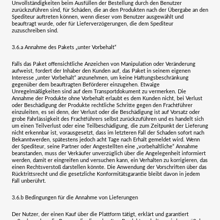
Unvollständigkeiten beim Ausfüllen der Bestellung durch den Benutzer
zurückzuführen sind, für Schäden, die an den Produkten nach der Übergabe an den
Spediteur auftreten können, wenn dieser vom Benutzer ausgewählt und
beauftragt wurde, oder für Lieferverzögerungen, die dem Spediteur
zuzuschreiben sind.
3.6.a
Annahme des Pakets „unter Vorbehalt“
Falls das Paket offensichtliche Anzeichen von Manipulation oder Veränderung
aufweist, fordert der Inhaber den Kunden auf, das Paket in seinem eigenen
Interesse „unter Vorbehalt“ anzunehmen, um keine Haftungsbeschränkung
gegenüber dem beauftragten Beförderer einzugehen. Etwaige
Unregelmäßigkeiten sind auf dem Transportdokument zu vermerken. Die
Annahme der Produkte ohne Vorbehalt erlaubt es dem Kunden nicht, bei Verlust
oder Beschädigung der Produkte rechtliche Schritte gegen den Frachtführer
einzuleiten, es sei denn, der Verlust oder die Beschädigung ist auf Vorsatz oder
grobe Fahrlässigkeit des Frachtführers selbst zurückzuführen und es handelt sich
um einen Teilverlust oder eine Teilbeschädigung, die zum Zeitpunkt der Lieferung
nicht erkennbar ist, vorausgesetzt, dass im letzteren Fall der Schaden sofort nach
Bekanntwerden, spätestens jedoch acht Tage nach Erhalt gemeldet wird. Wenn
der Spediteur, seine Partner oder Angestellten eine „vorbehaltliche“ Annahme
beanstanden, muss der Verkäufer unverzüglich über die Angelegenheit informiert
werden, damit er eingreifen und versuchen kann, ein Verhalten zu korrigieren, das
einen Rechtsverstoß darstellen könnte. Die Anwendung der Vorschriften über das
Rücktrittsrecht und die gesetzliche Konformitätsgarantie bleibt davon in jedem
Fall unberührt.
3.6.b
Bedingungen für die Annahme von Lieferungen
Der Nutzer, der einen Kauf über die Plattform tätigt, erklärt und garantiert